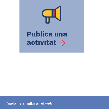
Publica una
activitat
Ajudan’s a millorar el web