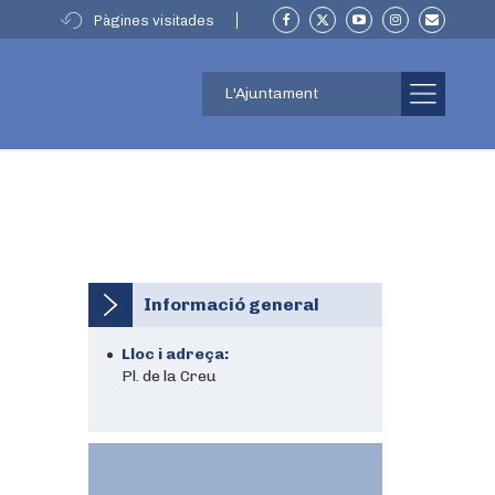
Pàgines visitades
L'Ajuntament
Informació general
Lloc i adreça:
Pl. de la Creu