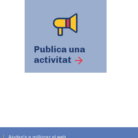
Publica una
activitat
Ajudan’s a millorar el web