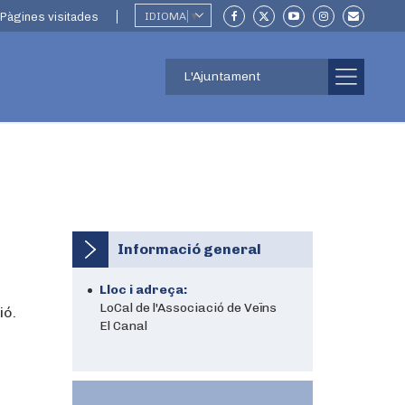
Pàgines visitades
IDIOMA
▼
L'Ajuntament
Informació general
Lloc i adreça:
LoCal de l'Associació de Veïns
ió.
El Canal