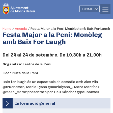
IDIOMA
▼
Home
/
Agenda
/
Festa Major a la Peni: Monòleg amb Baix For Laugh
Festa Major a la Peni: Monòleg
amb Baix For Laugh
Del 24 al 24 de setembre. De 19.30h a 21.00h
Organitza:
Teatre de la Peni
Lloc : Pista de la Peni
Baix for laugh és un espectacle de comèdia amb Alex Vila
@truenoman, Maria Lyona @marialyona_, Marc Martínez
@marc_mrtnz presentats per Pau Sánchez @pausanxes
Informació general