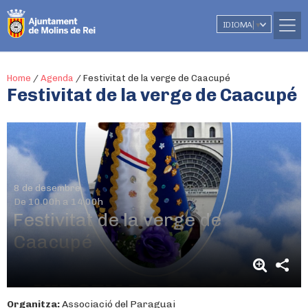
IDIOMA
▼
Home
/
Agenda
/
Festivitat de la verge de Caacupé
Festivitat de la verge de Caacupé
8 de desembre
De 10.00h a 14.00h
Festivitat de la verge de
Caacupé
Organitza:
Associació del Paraguai