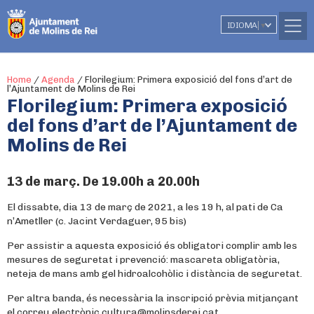
IDIOMA
▼
Home
/
Agenda
/
Florilegium: Primera exposició del fons d’art de
l’Ajuntament de Molins de Rei
Florilegium: Primera exposició
del fons d’art de l’Ajuntament de
Molins de Rei
13 de març. De 19.00h a 20.00h
El dissabte, dia 13 de març de 2021, a les 19 h, al pati de Ca
n’Ametller (c. Jacint Verdaguer, 95 bis)
Per assistir a aquesta exposició és obligatori complir amb les
mesures de seguretat i prevenció: mascareta obligatòria,
neteja de mans amb gel hidroalcohòlic i distància de seguretat.
Per altra banda, és necessària la inscripció prèvia mitjançant
el correu electrònic cultura@molinsderei.cat