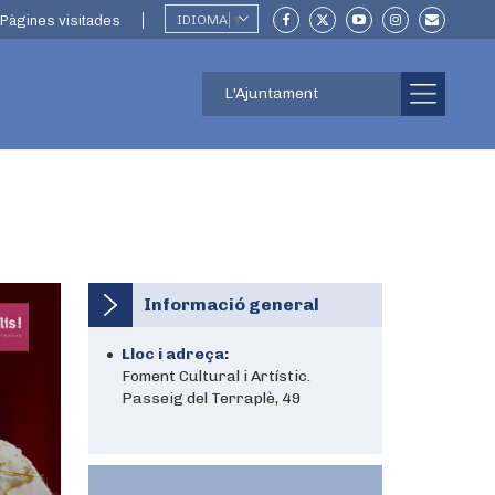
Pàgines visitades
IDIOMA
▼
L'Ajuntament
Informació general
Lloc i adreça:
Foment Cultural i Artístic.
Passeig del Terraplè, 49