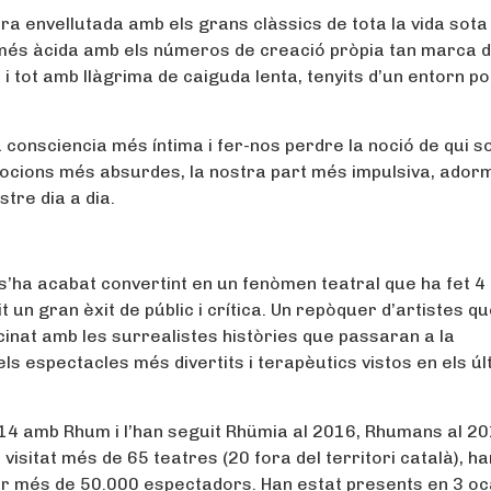
envellutada amb els grans clàssics de tota la vida sota 
és àcida amb els números de creació pròpia tan marca d
 tot amb llàgrima de caiguda lenta, tenyits d’un entorn poè
 consciencia més íntima i fer-nos perdre la noció de qui s
ocions més absurdes, la nostra part més impulsiva, adorm
tre dia a dia.
s’ha acabat convertint en un fenòmen teatral que ha fet 4
un gran èxit de públic i crítica. Un repòquer d’artistes q
inat amb les surrealistes històries que passaran a la
els espectacles més divertits i terapèutics vistos en els úl
014 amb Rhum i l’han seguit Rhümia al 2016, Rhumans al 20
isitat més de 65 teatres (20 fora del territori català), ha
er més de 50.000 espectadors. Han estat presents en 3 o