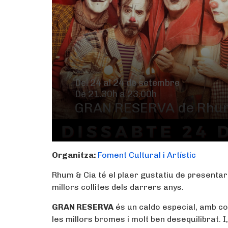
Del 24 al 24 de setembre
De 21.30h a 23.00h
GRAN RESERVA de Rhum
Organitza:
Foment Cultural i Artístic
Rhum & Cia té el plaer gustatiu de presenta
millors collites dels darrers anys.
GRAN RESERVA
és un caldo especial, amb co
les millors bromes i molt ben desequilibrat. 