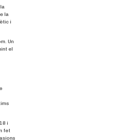
la
e la
tic i
om. Un
int el
ue
tims
18 i
n fet
casions