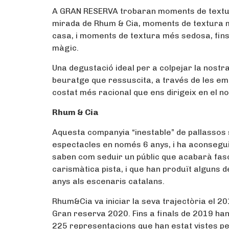
A GRAN RESERVA trobaran moments de textura 
mirada de Rhum & Cia, moments de textura m
casa, i moments de textura més sedosa, fins i
màgic.
Una degustació ideal per a colpejar la nostra
beuratge que ressuscita, a través de les em
costat més racional que ens dirigeix en el nos
Rhum & Cia
Aquesta companyia “inestable” de pallassos 
espectacles en només 6 anys, i ha aconseguit 
saben com seduir un públic que acabarà fasc
carismàtica pista, i que han produït alguns d
anys als escenaris catalans.
Rhum&Cia va iniciar la seva trajectòria el 2
Gran reserva 2020. Fins a finals de 2019 han v
225 representacions que han estat vistes p