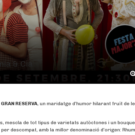
ia & Cia
r
GRAN RESERVA
, un maridatge d’humor hilarant fruït de l
s, mescla de tot tipus de varietats autòctones i un bouqu
I, per descompat, amb la millor denominació d’origen: Rhum