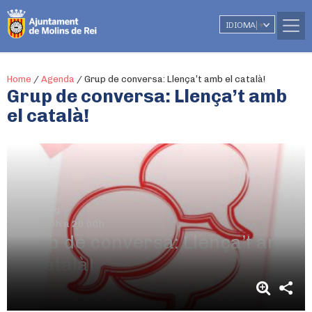
IDIOMA
▼
Home
/
Agenda
/
Grup de conversa: Llença’t amb el català!
Grup de conversa: Llença’t amb
el català!
3 de març
De 19.00h a 20.00h
Grup de conversa: Llença’t amb
el català!