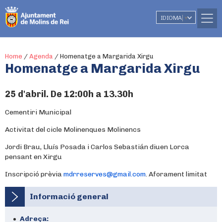
IDIOMA
▼
Home
/
Agenda
/
Homenatge a Margarida Xirgu
Homenatge a Margarida Xirgu
25 d'abril. De 12:00h a 13.30h
Cementiri Municipal
Activitat del cicle Molinenques Molinencs
Jordi Brau, Lluís Posada i Carlos Sebastián diuen Lorca
pensant en Xirgu
Inscripció prèvia
mdrreserves@gmail.com
. Aforament limitat
Informació general
Adreça: