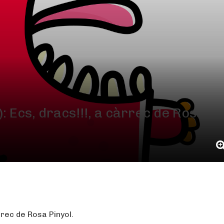
: Ecs, dracs!!!, a càrrec de Rosa
rrec de Rosa Pinyol.