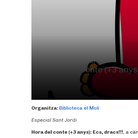
17 d'abril
De 17.30h a 18.30h
Hora del conte (+3 anys)
Pinyol
Organitza:
Biblioteca el Molí
Especial Sant Jordi
Hora del conte (+3 anys):
Ecs, dracs!!!
, a cà