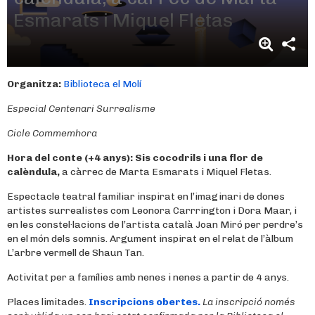
Esmarats i Miquel Fletas
Organitza:
Biblioteca el Molí
Especial Centenari Surrealisme
Cicle
Commemhora
Hora del conte (+4 anys):
Sis cocodrils i una flor de
calèndula,
a càrrec de Marta Esmarats i Miquel Fletas.
Espectacle teatral familiar inspirat en l’imaginari de dones
artistes surrealistes com Leonora Carrrington i Dora Maar, i
en les constel·lacions de l’artista català Joan Miró per perdre’s
en el món dels somnis. Argument inspirat en el relat de l’àlbum
L’arbre vermell de Shaun Tan.
Activitat per a famílies amb nenes i nenes a partir de 4 anys.
Places limitades.
Inscripcions obertes.
La inscripció només