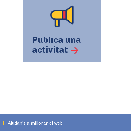
Publica una
activitat
Ajudan’s a millorar el web