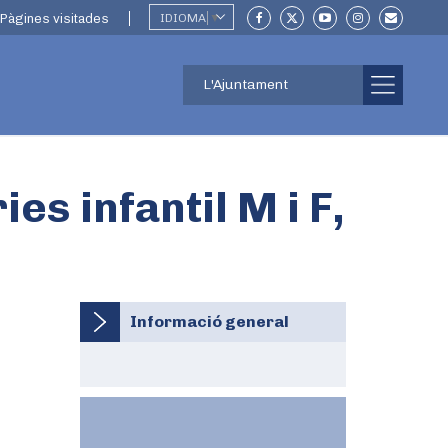
Pàgines visitades
IDIOMA
▼
L'Ajuntament
es infantil M i F,
Informació general