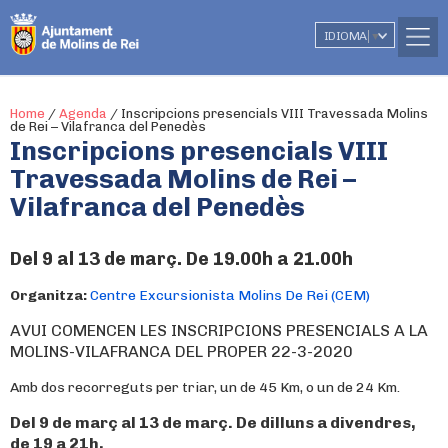
IDIOMA
▼
Home
/
Agenda
/
Inscripcions presencials VIII Travessada Molins
de Rei – Vilafranca del Penedès
Inscripcions presencials VIII
Travessada Molins de Rei –
Vilafranca del Penedès
Del 9 al 13 de març. De 19.00h a 21.00h
Organitza:
Centre Excursionista Molins De Rei (CEM)
AVUI COMENCEN LES INSCRIPCIONS PRESENCIALS A LA
MOLINS-VILAFRANCA
DEL PROPER 22-3-2020
Amb dos recorreguts per triar, un de 45 Km, o un de 24 Km.
Del 9 de març al 13 de març.
De dilluns a divendres,
de 19 a 21h,