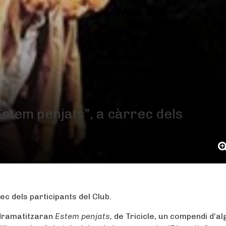
Estem penjats”, a càrrec dels
ec dels participants del Club.
 dramatitzaran
Estem penjats,
de Tricicle, un compendi d’a