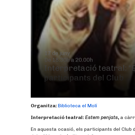
17 de juny
De 18.30h a 20.00h
Interpretació teatral: “
participants del Club
Organitza:
Biblioteca el Molí
Interpretació teatral:
Estem penjats
,
a càrr
En aquesta ocasió, els participants del Club