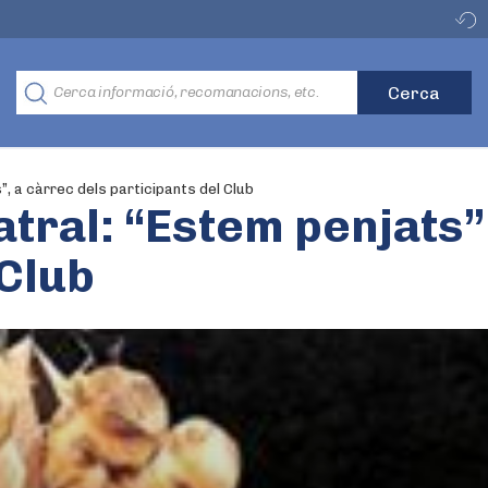
”, a càrrec dels participants del Club
atral: “Estem penjats”
 Club