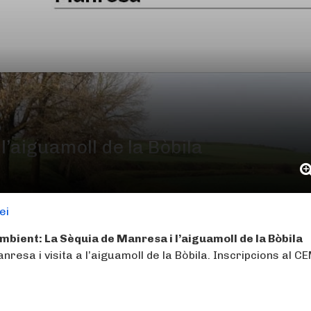
l’aiguamoll de la Bòbila
ei
ient: La Sèquia de Manresa i l’aiguamoll de la Bòbila
resa i visita a l’aiguamoll de la Bòbila. Inscripcions al C