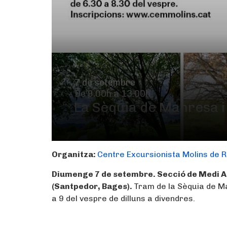
7 de setembre
De 9.00h a 13.00h
La Sèquia de Manresa i 
Organitza:
Centre Excursionista Molins de R
Diumenge 7 de setembre. Secció de Medi Amb
(Santpedor, Bages).
Tram de la Sèquia de Man
a 9 del vespre de dilluns a divendres.