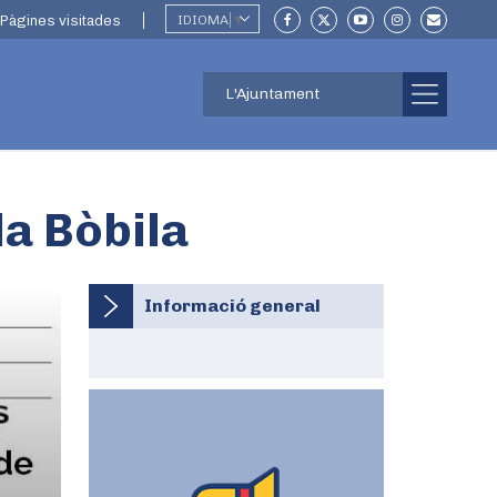
Pàgines visitades
IDIOMA
▼
L'Ajuntament
la Bòbila
Informació general