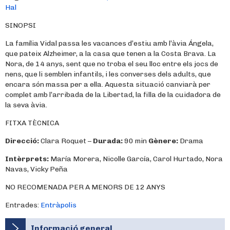
Hal
SINOPSI
La família Vidal passa les vacances d’estiu amb l’àvia Ángela,
que pateix Alzheimer, a la casa que tenen a la Costa Brava. La
Nora, de 14 anys, sent que no troba el seu lloc entre els jocs de
nens, que li semblen infantils, i les converses dels adults, que
encara són massa per a ella. Aquesta situació canviarà per
complet amb l’arribada de la Libertad, la filla de la cuidadora de
la seva àvia.
FITXA TÈCNICA
Direcció:
Clara Roquet –
Durada:
90 min
Gènere:
Drama
Intèrprets:
María Morera, Nicolle García, Carol Hurtado, Nora
Navas, Vicky Peña
NO RECOMENADA PER A MENORS DE 12 ANYS
Entrades:
Entràpolis
Informació general