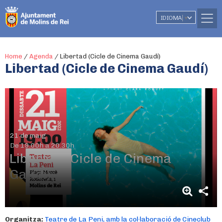
IDIOMA
▼
Home
/
Agenda
/
Libertad (Cicle de Cinema Gaudí)
Libertad (Cicle de Cinema Gaudí)
21 de maig
De 19.00h a 20.30h
Libertad (Cicle de Cinema
Gaudí)
Organitza:
Teatre de La Peni, amb la col·laboració de Cineclub