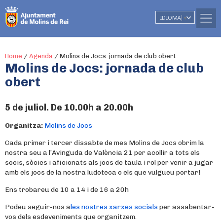
IDIOMA
▼
Home
/
Agenda
/
Molins de Jocs: jornada de club obert
Molins de Jocs: jornada de club
obert
5 de juliol. De 10.00h a 20.00h
Organitza:
Molins de Jocs
Cada primer i tercer dissabte de mes Molins de Jocs obrim la
nostra seu a l’Avinguda de València 21 per acollir a tots els
socis, sòcies i aficionats als jocs de taula i rol per venir a jugar
amb els jocs de la nostra ludoteca o els que vulgueu portar!
Ens trobareu de 10 a 14 i de 16 a 20h
Podeu seguir-nos a
les nostres xarxes socials
per assabentar-
vos dels esdeveniments que organitzem.