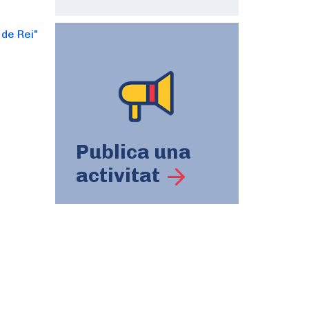
 de Rei"
Publica una
activitat