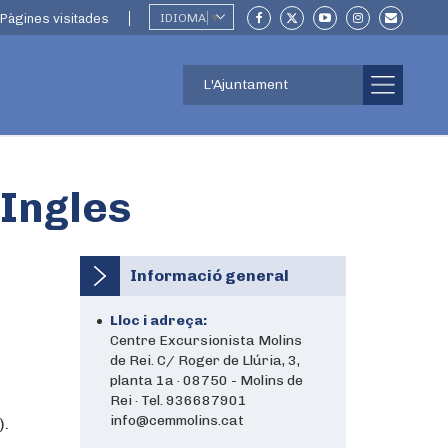
Pàgines visitades
IDIOMA
▼
L'Ajuntament
 Ingles
Informació general
Lloc i adreça:
Centre Excursionista Molins
de Rei. C/ Roger de Llúria, 3,
planta 1a · 08750 - Molins de
Rei · Tel. 936687901
info@cemmolins.cat
).