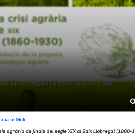
a superació de la crisis agrària de
Baix Llobregat (1860-1930), de
teca el Molí
sis agrària de finals del segle XIX al Baix Llobregat (1860-