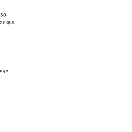
860-
es que
hagi