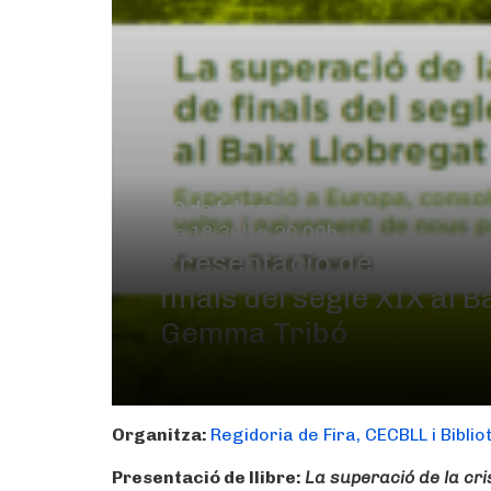
10 de febrer
De 18.30h a 20.00h
Presentació de llibre: L
finals del segle XIX al 
Gemma Tribó
Organitza:
Regidoria de Fira, CECBLL i Biblio
Presentació de llibre:
La superació de la cri