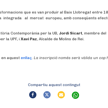
nsformacions que es van produir al Baix Llobregat entre 1
ura integrada al mercat europeu, amb conseqüents efect
istòria Contemporània per la UB,
Jordi Sicart
, membre del
er la UPF, i
Xavi Paz
, Alcalde de Molins de Rei.
a en aquest
enllaç
.
La inscripció només serà vàlida un cop 
Compartiu aquest contingut