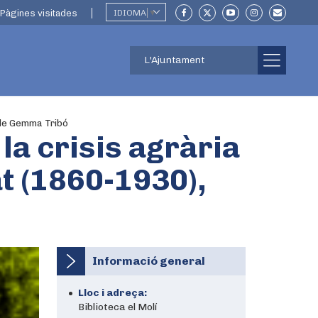
Pàgines visitades
IDIOMA
▼
L'Ajuntament
, de Gemma Tribó
la crisis agrària
at (1860-1930),
Informació general
Lloc i adreça:
Biblioteca el Molí