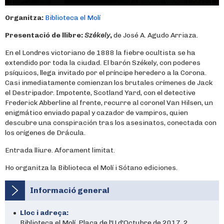
Organitza:
Biblioteca el Molí
Presentació de llibre:
Székely
,
de José A. Agudo Arriaza.
En el Londres victoriano de 1888 la fiebre ocultista se ha
extendido por toda la ciudad. El barón Székely, con poderes
psíquicos, llega invitado por el príncipe heredero a la Corona.
Casi inmediatamente comienzan los brutales crímenes de Jack
el Destripador. Impotente, Scotland Yard, con el detective
Frederick Abberline al frente, recurre al coronel Van Hilsen, un
enigmático enviado papal y cazador de vampiros, quien
descubre una conspiración tras los asesinatos, conectada con
los orígenes de Drácula.
Entrada lliure. Aforament limitat.
Ho organitza la Biblioteca el Molí i Sótano ediciones.
Informació general
Lloc i adreça:
Biblioteca el Molí. Plaça de l'U d'Octubre de 2017, 2