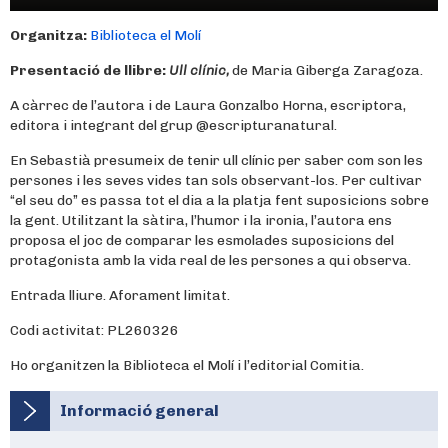
Organitza:
Biblioteca el Molí
Presentació de llibre:
Ull clínic,
de Maria Giberga Zaragoza.
A càrrec de l’autora i de Laura Gonzalbo Horna, escriptora,
editora i integrant del grup @escripturanatural.
En Sebastià presumeix de tenir ull clínic per saber com son les
persones i les seves vides tan sols observant-los. Per cultivar
“el seu do” es passa tot el dia a la platja fent suposicions sobre
la gent. Utilitzant la sàtira, l’humor i la ironia, l’autora ens
proposa el joc de comparar les esmolades suposicions del
protagonista amb la vida real de les persones a qui observa.
Entrada lliure. Aforament limitat.
Codi activitat: PL260326
Ho organitzen la Biblioteca el Molí i l’editorial Comitia.
Informació general