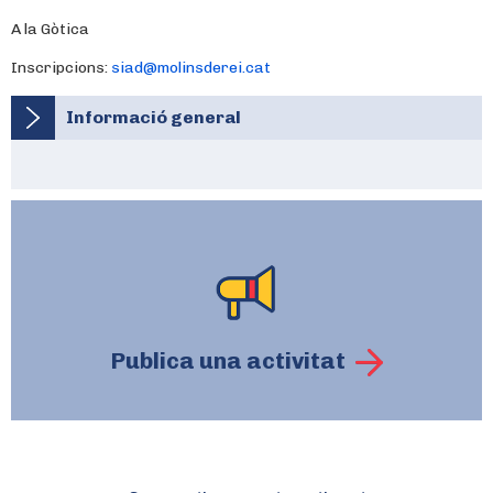
A la Gòtica
Inscripcions:
siad@molinsderei.cat
Informació general
Publica una activitat