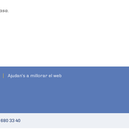
casa
.
Ajudan’s a millorar el web
 680 33 40