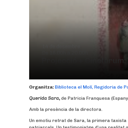
14 de desembre
De 18.00h a 20.00h
Projecció + Cinefòrum:
Organitza:
Biblioteca el Molí, Regidoria de P
Querida Sara
,
de Patricia Franquesa (Espany
Amb la presència de la directora.
Un emotiu retrat de Sara, la primera taxist
patriarcals. Un testimoniatge d’una realitat q