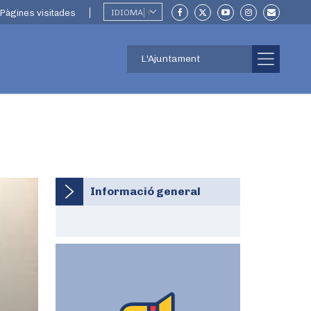
Pàgines visitades
IDIOMA
▼
L'Ajuntament
Informació general