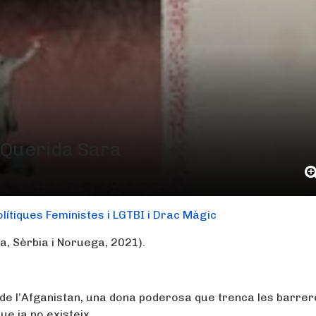
 Querida Sara
olítiques Feministes i LGTBI i Drac Màgic
a, Sèrbia i Noruega, 2021).
a de l’Afganistan, una dona poderosa que trenca les barre
ue ja no existeix.