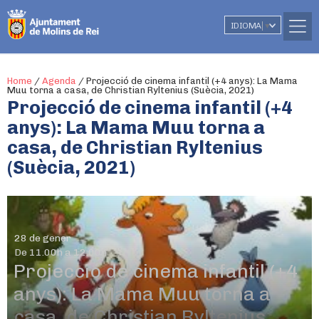
IDIOMA
▼
Home
/
Agenda
/
Projecció de cinema infantil (+4 anys): La Mama
Muu torna a casa, de Christian Ryltenius (Suècia, 2021)
Projecció de cinema infantil (+4
anys): La Mama Muu torna a
casa, de Christian Ryltenius
(Suècia, 2021)
28 de gener
De 11.00h a 12:00h
Projecció de cinema infantil (+4
anys): La Mama Muu torna a
casa, de Christian Ryltenius