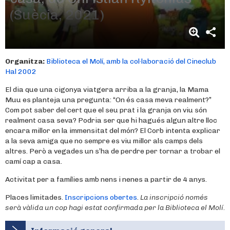
(Suècia, 2021)
Organitza:
Biblioteca el Molí, amb la col·laboració del Cineclub
Hal 2002
El dia que una cigonya viatgera arriba a la granja, la Mama
Muu es planteja una pregunta: “On és casa meva realment?”
Com pot saber del cert que el seu prat i la granja on viu són
realment casa seva? Podria ser que hi hagués algun altre lloc
encara millor en la immensitat del món? El Corb intenta explicar
a la seva amiga que no sempre es viu millor als camps dels
altres. Però a vegades un s’ha de perdre per tornar a trobar el
camí cap a casa.
Activitat per a famílies amb nens i nenes a partir de 4 anys.
Places limitades.
Inscripcions obertes
.
La inscripció només
serà vàlida un cop hagi estat confirmada per la Biblioteca el Molí.