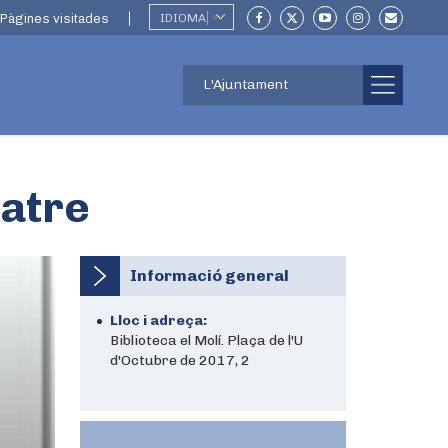
Pàgines visitades
IDIOMA
▼
L'Ajuntament
eatre
Informació general
Lloc i adreça:
Biblioteca el Molí. Plaça de l'U
d'Octubre de 2017, 2