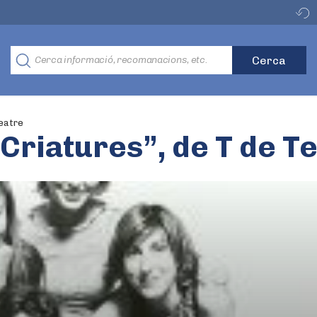
Teatre
 “Criatures”, de T de T