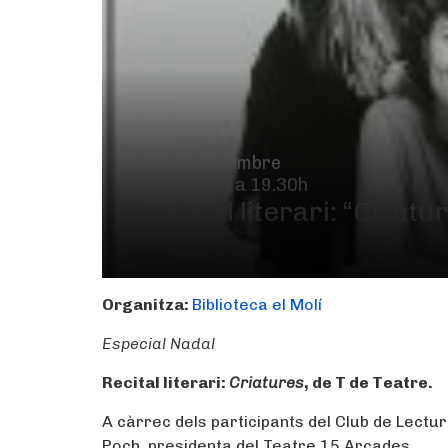
11 de desembre
De 18.30h a 19.30h
Recital literari: “Criatu
Organitza:
Biblioteca el Molí
Especial Nadal
Recital literari:
Criatures
, de T de Teatre.
A càrrec dels participants del Club de Lectura
Poch, presidenta del Teatre 15 Arcades.