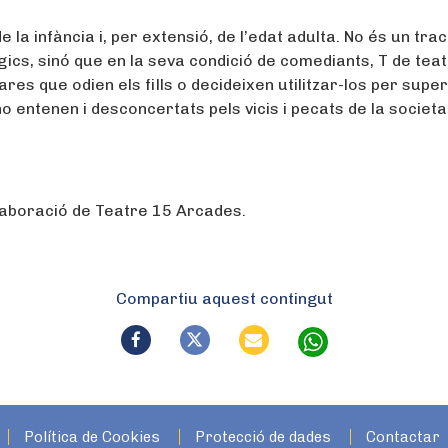
e la infància i, per extensió, de l’edat adulta. No és un tra
gics, sinó que en la seva condició de comediants, T de tea
ares que odien els fills o decideixen utilitzar-los per supe
entenen i desconcertats pels vicis i pecats de la societa
l·laboració de Teatre 15 Arcades.
Compartiu aquest contingut
Política de Cookies
Protecció de dades
Contactar