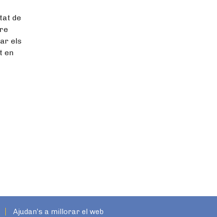
ctat de
tre
rar els
t en
Ajudan’s a millorar el web