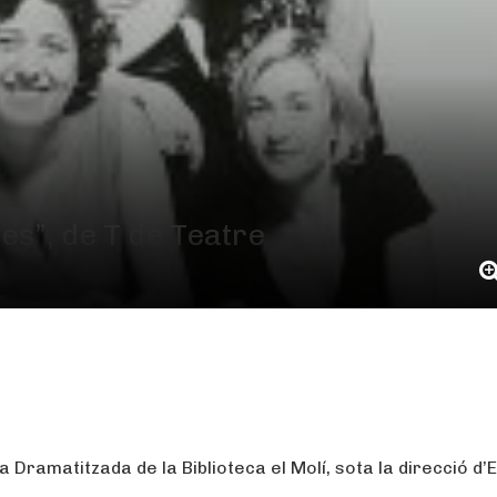
res”, de T de Teatre
 Dramatitzada de la Biblioteca el Molí, sota la direcció d’E