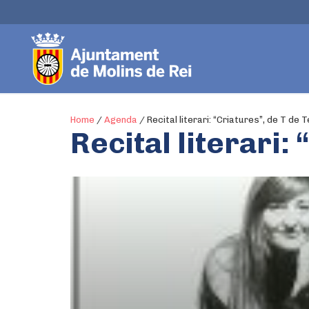
Home
/
Agenda
/
Recital literari: “Criatures”, de T de 
Recital literari: