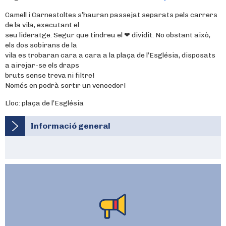
Camell i Carnestoltes s’hauran passejat separats pels carrers
de la vila, executant el
seu lideratge. Segur que tindreu el ❤ dividit. No obstant això,
els dos sobirans de la
vila es trobaran cara a cara a la plaça de l’Església, disposats
a airejar-se els draps
bruts sense treva ni filtre!
Només en podrà sortir un vencedor!
Lloc: plaça de l’Església
Informació general