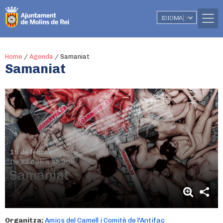
IDIOMA
▼
Home
/
Agenda
/
Samaniat
Samaniat
19 de febrer
De 22.00h a 22.30h
Samaniat
Organitza:
Amics del Camell i Comitè de l'Antifaç