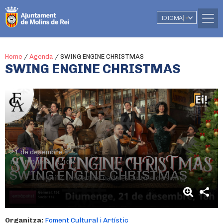
IDIOMA
▼
Home
/
Agenda
/
SWING ENGINE CHRISTMAS
SWING ENGINE CHRISTMAS
21 de desembre
De 18.00h a 19.30h
SWING ENGINE CHRISTMAS
Organitza:
Foment Cultural i Artístic