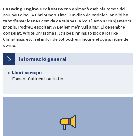
La Swing Engine Orchestra
ens animarà amb els temes del
seu nou disc «A Christmas Time». Un disc de nadales, on n’hi ha
tant d’americanes com de catalanes, això sí, amb arranjaments
propis. Podreu escoltar: A Betlem me’n vull anar, El desembre
congelat, White Christmas, It’s beginning to look a lot like
Christmas, etc. i el millor de tot podrem moure el cos a ritme de
swing.
Informació general
Lloc i adreça:
Foment Cultural i Artístic