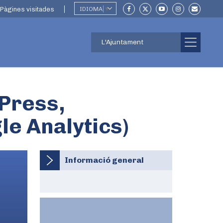
Pàgines visitades
IDIOMA
▼
L'Ajuntament
dPress,
le Analytics)
Informació general