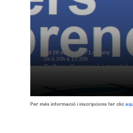
Del 29 de maig a l'1 de juny
De 9.30h a 13.30h
Taller: Creació i gest
posicionament i seguime
Per més informació i inscripcions fer clic
aqu