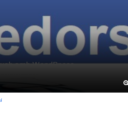
ió web amb WordPress,
nt (SEO i Google Analytics)
í