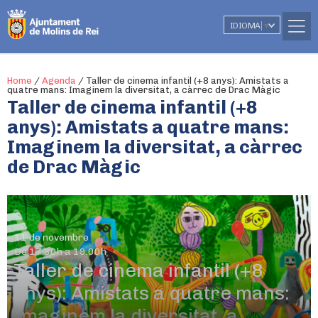
IDIOMA
▼
Home
/
Agenda
/
Taller de cinema infantil (+8 anys): Amistats a
quatre mans: Imaginem la diversitat, a càrrec de Drac Màgic
Taller de cinema infantil (+8
anys): Amistats a quatre mans:
Imaginem la diversitat, a càrrec
de Drac Màgic
11 de novembre
De 17.30h a 19.00h
Taller de cinema infantil (+8
anys): Amistats a quatre mans:
Imaginem la diversitat, a