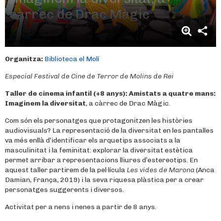
càrrec de Drac Màgic
Organitza:
Biblioteca el Molí
Especial Festival de Cine de Terror de Molins de Rei
Taller de cinema infantil (+8 anys):
Amistats a quatre mans:
Imaginem la diversitat
, a càrrec de Drac Màgic.
Com són els personatges que protagonitzen les històries
audiovisuals? La representació de la diversitat en les pantalles
va més enllà d’identificar els arquetips associats a la
masculinitat i la feminitat: explorar la diversitat estètica
permet arribar a representacions lliures d’estereotips. En
aquest taller partirem de la pel·lícula
Les vides de Marona
(Anca
Damian, França, 2019) i la seva riquesa plàstica per a crear
personatges suggerents i diversos.
Activitat per a nens i nenes a partir de 8 anys.