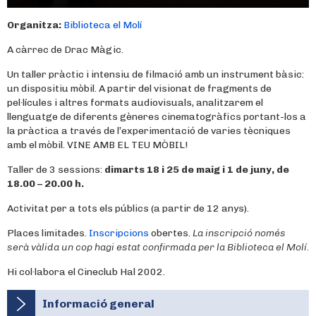
Organitza:
Biblioteca el Molí
A càrrec de Drac Màgic.
Un taller pràctic i intensiu de filmació amb un instrument bàsic:
un dispositiu mòbil. A partir del visionat de fragments de
pel·lícules i altres formats audiovisuals, analitzarem el
llenguatge de diferents gèneres cinematogràfics portant-los a
la pràctica a través de l’experimentació de varies tècniques
amb el mòbil. VINE AMB EL TEU MÒBIL!
Taller de 3 sessions:
dimarts 18 i 25 de maig i 1 de juny, de
18.00 – 20.00 h.
Activitat per a tots els públics (a partir de 12 anys).
Places limitades.
Inscripcions
obertes.
La inscripció només
serà vàlida un cop hagi estat confirmada per la Biblioteca el Molí.
Hi col·labora el Cineclub Hal 2002.
Informació general