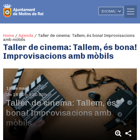
IDIOMA
▼
Home
/
Agenda
/
Taller de cinema: Tallem, és bona! Improvisacions
amb mòbils
Taller de cinema: Tallem, és bona!
Improvisacions amb mòbils
18 de maig
De 18.00h a 20.00h
Taller de cinema: Tallem, és
bona! Improvisacions amb
mòbils