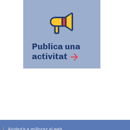
Publica una
activitat
Ajudan’s a millorar el web