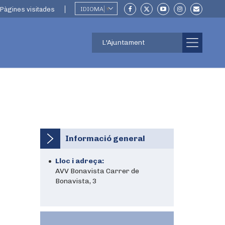
Pàgines visitades
IDIOMA
▼
L'Ajuntament
Informació general
Lloc i adreça:
AVV Bonavista Carrer de
Bonavista, 3