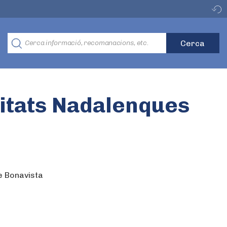
litats Nadalenques
e Bonavista