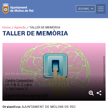
IDIOMA
▼
Home
/
Agenda
/
TALLER DE MEMÒRIA
TALLER DE MEMÒRIA
Del 29 de març al 28 de juny
De 10.00h a 12:00h
TALLER DE MEMÒRIA
Organitza:
AJUNTAMENT DE MOLINS DE REI