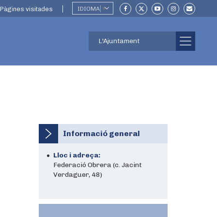
Pàgines visitades
IDIOMA
▼
L'Ajuntament
Informació general
Lloc i adreça:
Federació Obrera (c. Jacint
Verdaguer, 48)