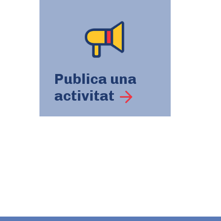
Publica una
activitat