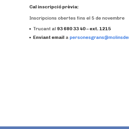
Cal inscripció prèvia:
Inscripcions obertes fins el 5 de novembre
Trucant al
93 680 33 40 – ext. 1215
Enviant email
a
personesgrans@molinsder