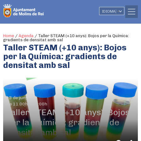
IDIOMA
▼
Home
/
Agenda
/
Taller STEAM (+10 anys): Bojos per la Química:
gradients de densitat amb sal
Taller STEAM (+10 anys): Bojos
per la Química: gradients de
densitat amb sal
13 de juny
De 11.00h a 12:00h
Taller STEAM (+10 anys): Bojos
per la Química: gradients de
densitat amb sal