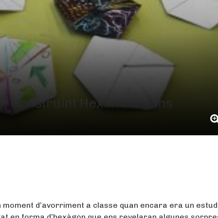
): Construint Hexaflexagons
n moment d’avorriment a classe quan encara era un estudi
gat en forma d’hexàgon que ens revelaran algunes sorpre