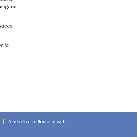
origami
places
r la
Ajudan’s a millorar el web