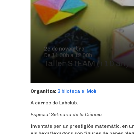
25 de novembre
De 11.00h a 12:00h
Taller STEAM (+10 anys
Organitza:
Biblioteca el Molí
A càrrec de Labclub.
Especial Setmana de la Ciència
Inventats per un prestigiós matemàtic, en u
els hexaflexagons són figures de paper ple