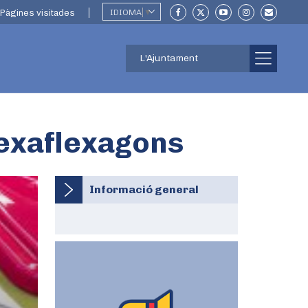
Pàgines visitades
IDIOMA
▼
L'Ajuntament
Hexaflexagons
Informació general