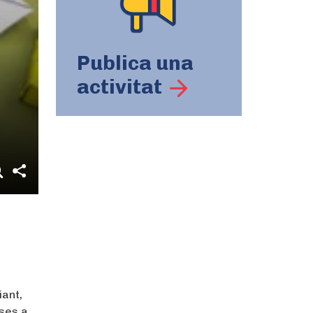
Publica una
activitat
ant,
ses a