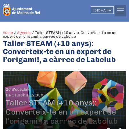
IDIOMA
▼
Home
/
Agenda
/
Taller STEAM (+10 anys): Converteix-te en un
expert de l’origami!, a càrrec de Labclub
Taller STEAM (+10 anys):
Converteix-te en un expert de
l’origami!, a càrrec de Labclub
26 d'octubre
De 11.00h a 12:00h
Taller STEAM (+10 anys):
Converteix-te en un expert de
l’origami!, a càrrec de Labclub