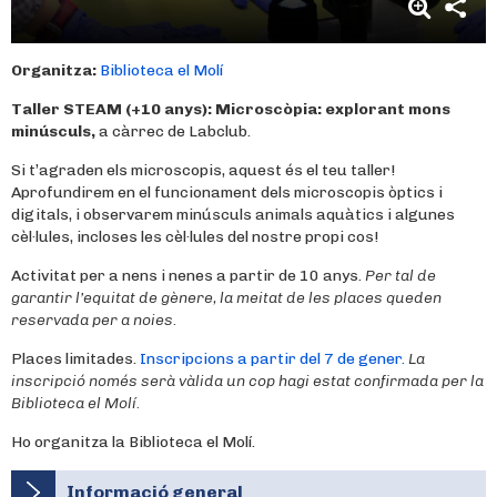
Organitza:
Biblioteca el Molí
Taller STEAM (+10 anys):
Microscòpia: explorant mons
minúsculs,
a càrrec de Labclub.
Si t’agraden els microscopis, aquest és el teu taller!
Aprofundirem en el funcionament dels microscopis òptics i
digitals, i observarem minúsculs animals aquàtics i algunes
cèl·lules, incloses les cèl·lules del nostre propi cos!
Activitat per a nens i nenes a partir de 10 anys.
Per tal de
garantir l’equitat de gènere, la meitat de les places queden
reservada per a noies.
Places limitades.
Inscripcions a partir del 7 de gener.
La
inscripció només serà vàlida un cop hagi estat confirmada per la
Biblioteca el Molí.
Ho organitza la Biblioteca el Molí.
Informació general