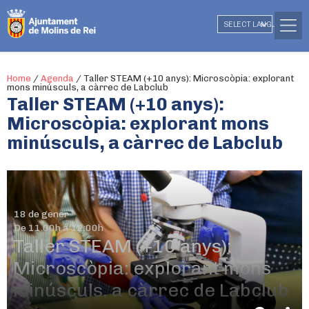
SELECT LANGUAGE
▼
Home
/
Agenda
/
Taller STEAM (+10 anys): Microscòpia: explorant
mons minúsculs, a càrrec de Labclub
Taller STEAM (+10 anys):
Microscòpia: explorant mons
minúsculs, a càrrec de Labclub
18 de gener
De 11.00h a 12:00h
Taller STEAM (+10 anys):
Microscòpia: explorant mons
minúsculs, a càrrec de Labclub