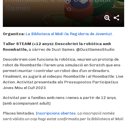
Games
Organitza:
La Biblioteca el Molí i la Regidoria de Joventut.
Taller STEAM (+12 anys):
Descobrint la robòtica amb
Roombattle,
a càrrec de Dust Games. @DustGamesStudio
Descobrirem com funciona la robòtica, veurem un prototip de
robot de Roombattle i farem una simulació en Scratch que ens
permeti muntar i controlar un robot des d’un ordinadors.
Finalment, es jugarà al videojoc Roombattle i al Roombattle: Live
Action. Activitat presentada als Pressupostos Participatius
Joves Mou el Cul! 2023.
Activitat per a famílies amb nens i nenes a partir de 12 anys.
[amb acompanyant adult]
Places limitades.
Inscripcions obertes
.
La inscripció només
serà vàlida un cop hagi estat confirmada per la Biblioteca el Molí.