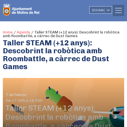
IDIOMA
▼
Home
/
Agenda
/
Taller STEAM (+12 anys): Descobrint la robòtica
amb Roombattle, a càrrec de Dust Games
Taller STEAM (+12 anys):
Descobrint la robòtica amb
Roombattle, a càrrec de Dust
Games
7 de febrer
De 17.30h a 18.30h
Taller STEAM (+12 anys):
Descobrint la robòtica amb
Roombattle, a càrrec de Dust