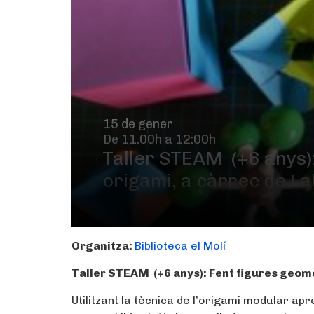
15 de gener
De 11.00h a 12:00h
Taller STEAM (+6 anys)
origami, a càrrec de L
Organitza:
Biblioteca el Molí
Taller STEAM (+6 anys):
Fent figures geom
Utilitzant la tècnica de l’origami modular 