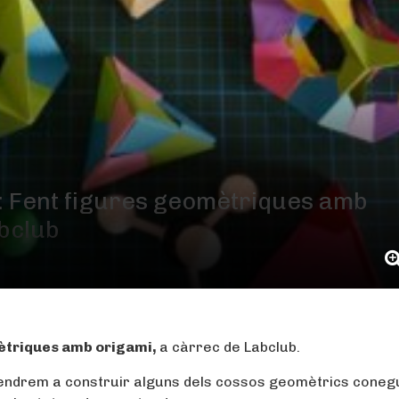
: Fent figures geomètriques amb
abclub
ètriques amb origami,
a càrrec de Labclub.
aprendrem a construir alguns dels cossos geomètrics coneg