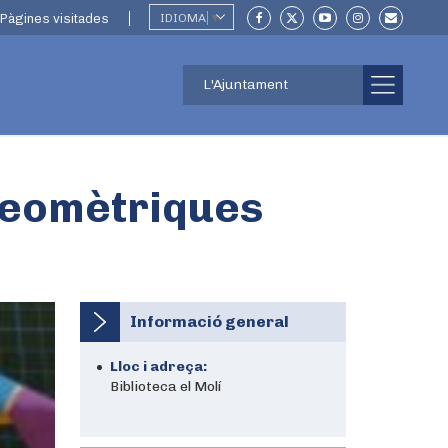
Pàgines visitades
IDIOMA
▼
L'Ajuntament
 geomètriques
Informació general
Lloc i adreça:
Biblioteca el Molí