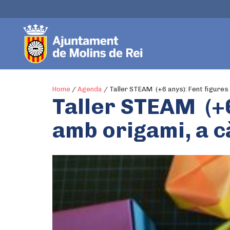
Home
/
Agenda
/
Taller STEAM (+6 anys): Fent figure
Taller STEAM (+6
amb origami, a c