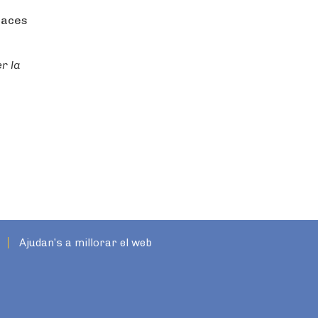
places
r la
Ajudan’s a millorar el web