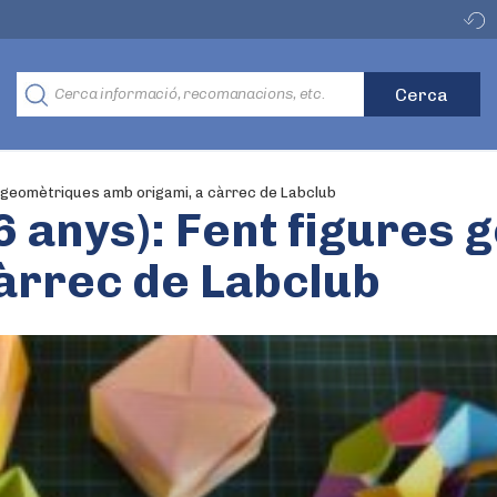
s geomètriques amb origami, a càrrec de Labclub
 anys): Fent figures
àrrec de Labclub