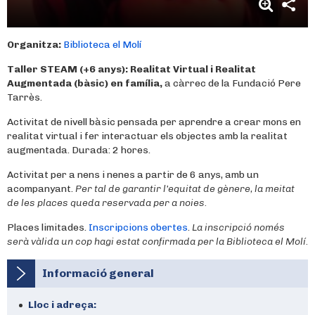
Organitza:
Biblioteca el Molí
Taller STEAM (+6 anys):
Realitat Virtual i Realitat
Augmentada (bàsic) en família,
a càrrec de la Fundació Pere
Tarrès.
Activitat de nivell bàsic pensada per aprendre a crear mons en
realitat virtual i fer interactuar els objectes amb la realitat
augmentada. Durada: 2 hores.
Activitat per a nens i nenes a partir de 6 anys, amb un
acompanyant.
Per tal de garantir l’equitat de gènere, la meitat
de les places queda reservada per a noies.
Places limitades.
Inscripcions obertes
.
La inscripció només
serà vàlida un cop hagi estat confirmada per la Biblioteca el Molí.
Informació general
Lloc i adreça: