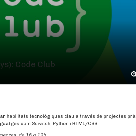
ys): Code Club
r habilitats tecnològiques clau a través de projectes pràc
lenguatges com Scratch, Python i HTML/CSS.
 dimecres, de 16 a 19h.