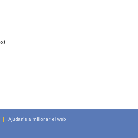
t
ext
Ajudan’s a millorar el web