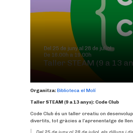
Del 25 de juny al 28 de juliol
De 16.00h a 19.00h
Taller STEAM (9 a 13 an
Organitza:
Biblioteca el Molí
Taller STEAM (9 a 13 anys):
Code Club
Code Club és un taller creatiu on desenvolupa
divertits, tot gràcies a l’aprenentatge de l
Del 25 de juny al 28 de juliol, els dilluns i