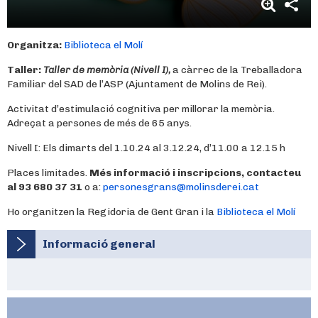
Organitza:
Biblioteca el Molí
Taller:
Taller de memòria (Nivell I),
a càrrec de la Treballadora
Familiar del SAD de l’ASP (Ajuntament de Molins de Rei).
Activitat d’estimulació cognitiva per millorar la memòria.
Adreçat a persones de més de 65 anys.
Nivell I: Els dimarts del 1.10.24 al 3.12.24, d’11.00 a 12.15 h
Places limitades.
Més informació i inscripcions, contacteu
al 93 680 37 31
o a:
personesgrans@molinsderei.cat
Ho organitzen la Regidoria de Gent Gran i la
Biblioteca el Molí
Informació general