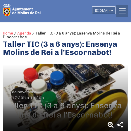
IDIOMA
▼
Home
/
Agenda
/
Taller TIC (3 a 6 anys): Ensenya Molins de Rei a
l’Escornabot!
Taller TIC (3 a 6 anys): Ensenya
Molins de Rei a l’Escornabot!
16 de novembre
De 17.30h a 19.30h
Taller TIC (3 a 6 anys): Ensenya
Molins de Rei a l’Escornabot!