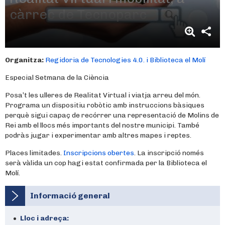
càrrec de Tecnoparc
Organitza:
Regidoria de Tecnologies 4.0. i Biblioteca el Molí
Especial Setmana de la Ciència
Posa’t les ulleres de Realitat Virtual i viatja arreu del món.
Programa un dispositiu robòtic amb instruccions bàsiques
perquè sigui capaç de recórrer una representació de Molins de
Rei amb el llocs més importants del nostre municipi. També
podràs jugar i experimentar amb altres mapes i reptes.
Places limitades.
Inscripcions obertes
. La inscripció només
serà vàlida un cop hagi estat confirmada per la Biblioteca el
Molí.
Informació general
Lloc i adreça: