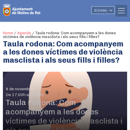
IDIOMA
▼
Home
/
Agenda
/
Taula rodona: Com acompanyem a les dones
víctimes de violència masclista i als seus fills i filles?
Taula rodona: Com acompanyem
a les dones víctimes de violència
masclista i als seus fills i filles?
9 de novembre
De 17.00h a 20.30h
Taula rodona: Com
acompanyem a les dones
víctimes de violència masclista i