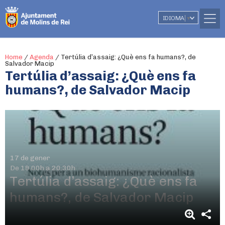
IDIOMA
▼
Home
/
Agenda
/
Tertúlia d’assaig: ¿Què ens fa humans?, de
Salvador Macip
Tertúlia d’assaig: ¿Què ens fa
humans?, de Salvador Macip
17 de gener
De 19.00h a 20.30h
Tertúlia d’assaig: ¿Què ens fa
humans?, de Salvador Macip