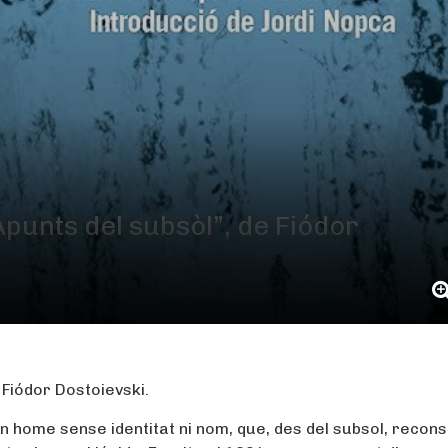
“Apunts del subsòl”, de Fiódor
e Fiódor Dostoievski.
un home sense identitat ni nom, que, des del subsol, recons