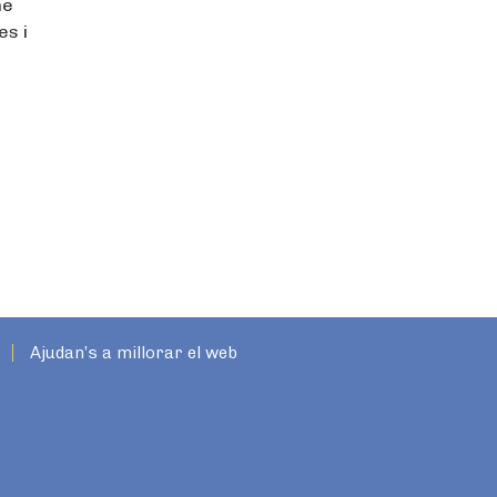
me
es i
Ajudan’s a millorar el web