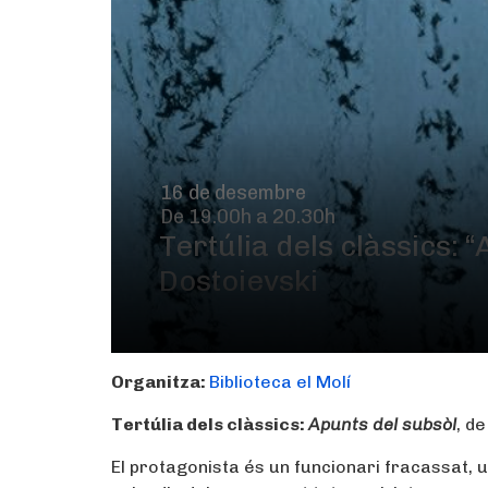
16 de desembre
De 19.00h a 20.30h
Tertúlia dels clàssics: 
Dostoievski
Organitza:
Biblioteca el Molí
Tertúlia dels clàssics:
Apunts del subsòl
, d
El protagonista és un funcionari fracassat, 