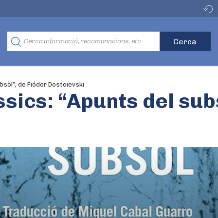
bsòl”, de Fiódor Dostoievski
ssics: “Apunts del sub