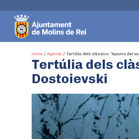
Home
/
Agenda
/
Tertúlia dels clàssics: “Apunts del su
Tertúlia dels clà
Dostoievski