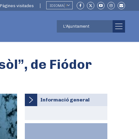
Pàgines visitades
IDIOMA
▼
L'Ajuntament
sòl”, de Fiódor
Informació general