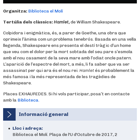
Organitza:
Biblioteca el Molí
Tertúlia dels clàssics:
Hamlet
,
de William Shakespeare.
Colpidora i enigmàtica, és, a parer de Goethe, una obra que
oprimeix l’ànima com un problema tenebrós. Basada en una vella
llegenda, Shakespeare ens presenta el destí tràgic d’un home
que veu com el dolor per la mort sobtada del seu pare s’esmola
amb el nou casament de la seva mare amb l’odiat oncle patern.
L’aparició de l’espectre del mort, a més, li fa saber que va ser
assassinat per qui ara és el nou rei.
Hamlet
és probablement la
més famosa i la més representada de les tragèdies de
Shakespeare.
Places EXHAURIDES. Si hi vols participar, posa’t en contacte
amb la
Biblioteca.
Informació general
Lloc i adreça:
Biblioteca el Molí. Plaça de l'U d'Octubre de 2017, 2