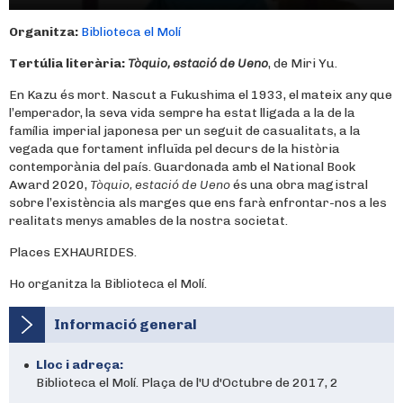
Organitza:
Biblioteca el Molí
Tertúlia literària:
Tòquio, estació de Ueno
, de Miri Yu.
En Kazu és mort. Nascut a Fukushima el 1933, el mateix any que
l’emperador, la seva vida sempre ha estat lligada a la de la
família imperial japonesa per un seguit de casualitats, a la
vegada que fortament influïda pel decurs de la història
contemporània del país. Guardonada amb el National Book
Award 2020,
Tòquio, estació de Ueno
és una obra magistral
sobre l’existència als marges que ens farà enfrontar-nos a les
realitats menys amables de la nostra societat.
Places EXHAURIDES.
Ho organitza la Biblioteca el Molí.
Informació general
Lloc i adreça:
Biblioteca el Molí. Plaça de l'U d'Octubre de 2017, 2