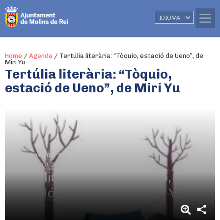
IDIOMA
▼
Home
/
Agenda
/
Tertúlia literària: “Tòquio, estació de Ueno”, de
Miri Yu
Tertúlia literària: “Tòquio,
estació de Ueno”, de Miri Yu
21 de novembre
De 19.00h a 20.30h
Tertúlia literària: “Tòquio,
estació de Ueno”, de Miri Yu