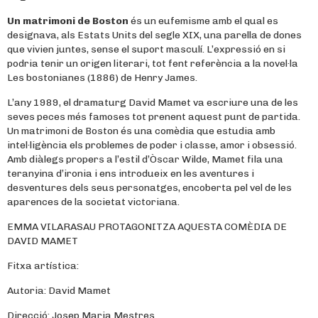
Un matrimoni de Boston
és un eufemisme amb el qual es
designava, als Estats Units del segle XIX, una parella de dones
que vivien juntes, sense el suport masculí. L’expressió en si
podria tenir un origen literari, tot fent referència a la novel·la
Les bostonianes (1886) de Henry James.
L’any 1989, el dramaturg David Mamet va escriure una de les
seves peces més famoses tot prenent aquest punt de partida.
Un matrimoni de Boston és una comèdia que estudia amb
intel·ligència els problemes de poder i classe, amor i obsessió.
Amb diàlegs propers a l’estil d’Òscar Wilde, Mamet fila una
teranyina d’ironia i ens introdueix en les aventures i
desventures dels seus personatges, encoberta pel vel de les
aparences de la societat victoriana.
EMMA VILARASAU PROTAGONITZA AQUESTA COMÈDIA DE
DAVID MAMET
Fitxa artística:
Autoria: David Mamet
Direcció: Josep Maria Mestres