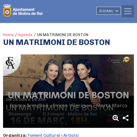
IDIOMA
▼
Home
/
Agenda
/
UN MATRIMONI DE BOSTON
UN MATRIMONI DE BOSTON
Del 16 al 16 de març
De 18.00h a 19.30h
UN MATRIMONI DE BOSTON
Organitza:
Foment Cultural i Artístic