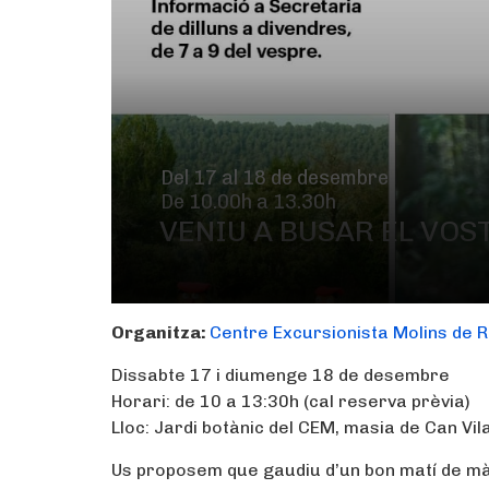
Del 17 al 18 de desembre
De 10.00h a 13.30h
VENIU A BUSAR EL VOS
Organitza:
Centre Excursionista Molins de R
Dissabte 17 i diumenge 18 de desembre
Horari: de 10 a 13:30h (cal reserva prèvia)
Lloc: Jardi botànic del CEM, masia de Can Vil
Us proposem que gaudiu d’un bon matí de màgi