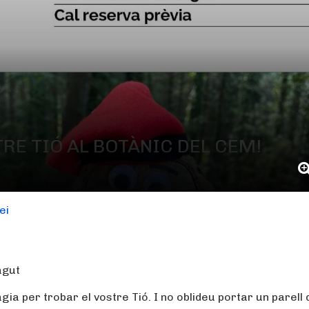
TRE TIÓ AL BOTÀNIC DEL CEM!
ei
agut
a per trobar el vostre Tió. I no oblideu portar un parell 